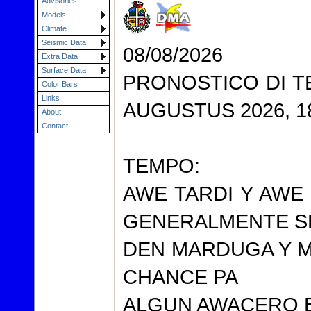
Advisories
Models
Climate
Seismic Data
08/08/2026
Extra Data
Surface Data
PRONOSTICO DI TE
Color Bars
Links
AUGUSTUS 2026, 1
About
Contact
TEMPO:
AWE TARDI Y AWE
GENERALMENTE S
DEN MARDUGA Y M
CHANCE PA
ALGUN AWACERO 