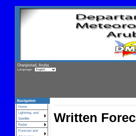
Oranjestad, Aruba
Language:
Navigation
Home
Written Forec
Lightning, and
Satellite
Radar
Forecast and